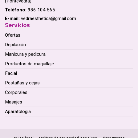
(Pontevedra)
Teléfono:
986 104 565
E-mail:
vedraesthetica@gmail.com
Servicios
Ofertas
Depilación
Manicura y pedicura
Productos de maquillaje
Facial
Pestañas y cejas
Corporales
Masajes
Aparatología
Aviso legal
-
Política de privacidad y cookies
-
Área Interna