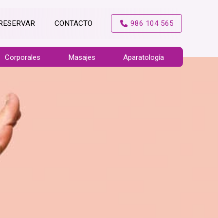
RESERVAR
CONTACTO
986 104 565
Corporales
Masajes
Aparatología