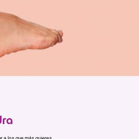
dra
r a los que más quieres.